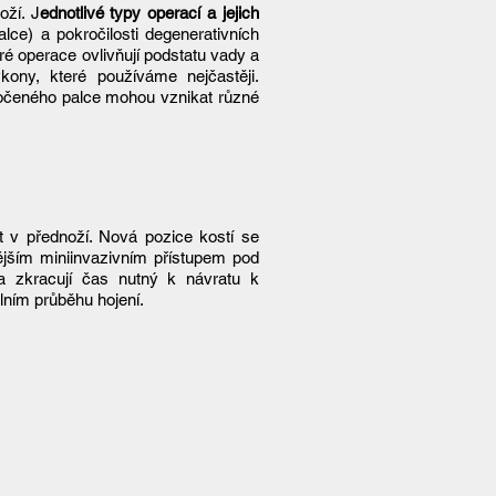
oží. J
ednotlivé typy operací a jejich
lce) a pokročilosti degenerativních
 operace ovlivňují podstatu vady a
ny, které používáme nejčastěji.
bočeného palce mohou vznikat různé
t v přednoží. Nová pozice kostí se
jším miniinvazivním přístupem pod
 a zkracují čas nutný k návratu k
lním průběhu hojení.