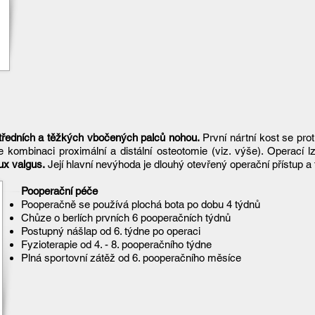
středních a těžkých vbočených palců nohou.
První nártní kost se pro
e kombinaci proximální a distální osteotomie (viz. výše). Operací l
ux valgus.
Její hlavní nevýhoda je dlouhý otevřený operační přístup a
Pooperační péče
Pooperačně se používá plochá bota po dobu 4 týdnů
Chůze o berlích prvních 6 pooperačních týdnů
Postupný nášlap od 6. týdne po operaci
Fyzioterapie od 4. - 8. pooperačního týdne
Plná sportovní zátěž od 6. pooperačního měsíce