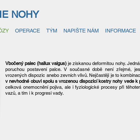
IE NOHY
ÓZY
OPERACE
TÝM
NAPIŠTE NÁM
INFORMACE
Vbočený palec (hallux valgus)
je získanou deformitou nohy. Jedná
poruchou postavení palce. V současné době není zřejmé, jes
vrozených dispozic anebo zevních vlivů. Nejčastěji je to kombin
v nevhodné obuvi spolu s vrozenou dispozicí kostry nohy vede k
celková onemocnění pojiva, ale i fyziologické procesy při těhot
vazů, a tím i k progresi vady.