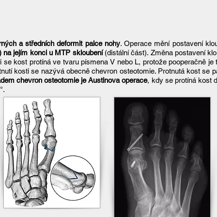
rných a středních deformit palce nohy
. Operace mění postavení kloub
) na jejím konci u MTP skloubení
(distální část). Změna postavení klo
i se kost protíná ve tvaru písmena V nebo L, protože pooperačně je ta
protnutí kosti se nazývá obecně chevron osteotomie. Protnutá kost se 
adem chevron osteotomie je Austinova operace
, kdy se protíná kost
.​