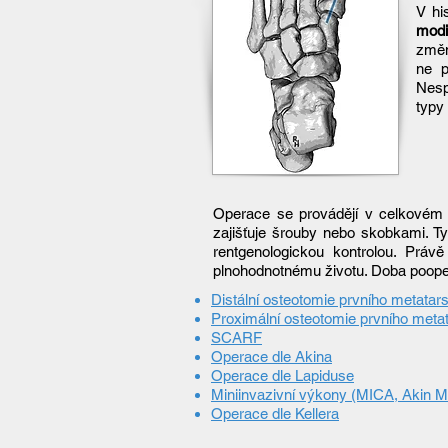
V hi
modi
změn
ne p
Nesp
typy 
Operace se provádějí v celkovém an
zajišťuje šrouby nebo skobkami. T
rentgenologickou kontrolou. Práv
plnohodnotnému životu. Doba pooper
Distální osteotomie prvního metatars
Proximální osteotomie prvního meta
SCARF
Operace dle Akina
Operace dle Lapiduse
Miniinvazivní výkony (MICA, Akin M
Operace dle Kellera