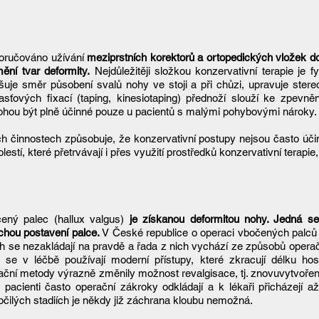
oporučováno užívání
meziprstních korektorů a ortopedických vložek do
mění tvar deformity.
Nejdůležitěji složkou konzervativní terapie je f
pšuje směr působení svalů nohy ve stoji a při chůzi, upravuje stere
sťových fixací (taping, kinesiotaping) přednoží slouží ke zpevně
ohou být plně účinné pouze u pacientů s malými pohybovými nároky.
h činnostech způsobuje, že konzervativní postupy nejsou často účin
stí, které přetrvávají i přes využití prostředků konzervativní terapie,
ený palec (hallux valgus)
je získanou deformitou nohy. Jedná se
chou postavení palce.
V České republice o operaci vbočených palců 
ch se nezakládají na pravdě a řada z nich vychází ze způsobů operač
 se v léčbě používají moderní přístupy, které zkracují délku hos
ační metody výrazně změnily možnost revalgisace, tj. znovuvytvoře
 pacienti často operační zákroky odkládají a k lékaři přicházejí a
očilých stadiích je někdy již záchrana kloubu nemožná.