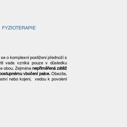
FYZIOTERAPIE
 se o komplexní postižení přednoží s
tli vada vzniká pouze v důsledku
ace obou. Zejména
nepřiměřená zátěž
 postupnému vbočení palce.
Obezita,
enství nebo kojení, vedou k povolení