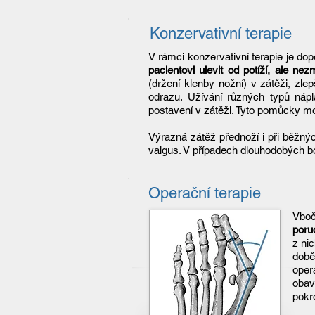
Konzervativní terapie
V rámci konzervativní terapie je d
pacientovi ulevit od potíží, ale nez
(držení klenby nožní) v zátěži, zle
odrazu. Užívání různých typů nápla
postavení v zátěži. Tyto pomůcky m
Výrazná zátěž přednoží i při běžnýc
valgus. V případech dlouhodobých bole
Operační terapie
Vboč
poru
z ni
době
oper
obav
pokr