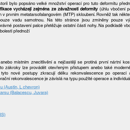
storii bylo popsáno velké množství operací pro tuto deformitu předn
fikace vycházejí zejména ze závažnosti deformity
(úhlu vbočení pa
 v prvním metatarsofalangovém (MTP) skloubení. Rovněž tak některé
ouze vadu samotnou. Na této stránce jsou zmíněny pouze výko
rávné postavení palce přetěžuje ostatní části nohy. Na podkladě v
bolesti přednoží
ebo místním znecitlivění a nejčastěji se protíná první nártní kos
yto zákroky lze provádět otevřeným přístupem anebo také moderně
ě tyto nové postupy zkracují délku rekonvalescence po operaci
ační rekonvalescence je závislá na typu použité operace a individuá
u (Austin, L chevron)
tarsu (Balacescu, Juvara)
IS)