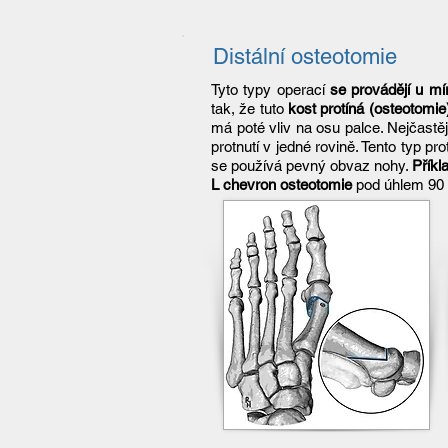
Distální osteotomie
Tyto typy operací
se provádějí u mí
tak, že tuto
kost protíná (osteotomie
má poté vliv na osu palce. Nejčastěj
protnutí v jedné rovině. Tento typ 
se používá pevný obvaz nohy.
Příkl
L chevron osteotomie
pod úhlem 90 °