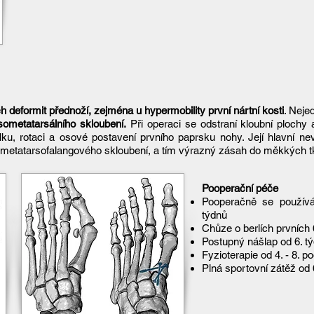
 deformit přednoží, zejména u hypermobility první nártní kosti
. Neje
sometatarsálního skloubení.
Při operaci se odstraní kloubní plochy
élku, rotaci a osové postavení prvního paprsku nohy. Její hlavní ne
o metatarsofalangového skloubení, a tím výrazný zásah do měkkých tk
Pooperační péče
Pooperačně se použív
týdnů
Chůze o berlích prvních
Postupný nášlap od 6. t
Fyzioterapie od 4. - 8. 
Plná sportovní zátěž od