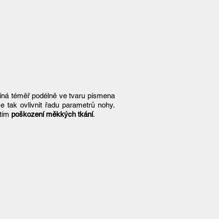
tíná téměř podélně ve tvaru písmena
ze tak ovlivnit řadu parametrů nohy.
 tím
poškození měkkých tkání
.​