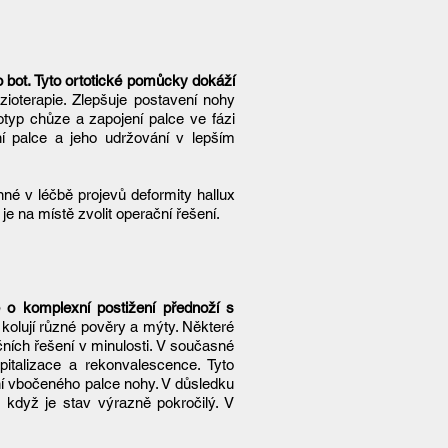
 bot. Tyto ortotické pomůcky dokáží
yzioterapie. Zlepšuje postavení nohy
otyp chůze a zapojení palce ve fázi
ní palce a jeho udržování v lepším
né v léčbě projevů deformity hallux
 je na místě zvolit operační řešení.
 o komplexní postižení přednoží s
kolují různé pověry a mýty. Některé
ních řešení v minulosti. V současné
pitalizace a rekonvalescence. Tyto
ní vbočeného palce nohy. V důsledku
ž když je stav výrazně pokročilý. V