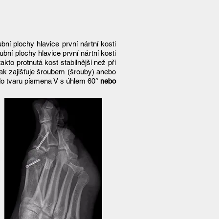
ní plochy hlavice první nártní kosti
ubní plochy hlavice první nártní kosti
kto protnutá kost stabilnější než při
pak zajišťuje šroubem (šrouby) anebo
 do tvaru písmena V s úhlem 60°
nebo