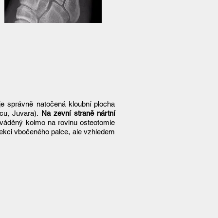
je správně natočená kloubní plocha
scu, Juvara).
Na zevní straně nártní
zaváděný kolmo na rovinu osteotomie
rekci vbočeného palce, ale vzhledem