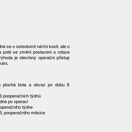
dná se o osteotomii nártní kosti, ale o
 a poté se změní postavení a rotace
výhoda je otevřený operační přístup
ání.​
á plochá bota a obvaz po dobu 6
 6 pooperačních týdnů
ýdne po operaci
pooperačního týdne
 6. pooperačního měsíce