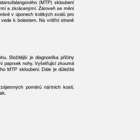
tatarsofalangového (MTP) skloubení
hými a zkrácenými. Zároveň se mění
rávě v úponech krátkých svalů pro
 vede k bolestem. Na vnitřní straně
. Složitější je diagnostika příčiny
vní paprsek nohy. Vyšetřující zkoumá
ního MTP skloubení. Dále je důležitá
 vzájemných poměrů nártních kostí,
stek.