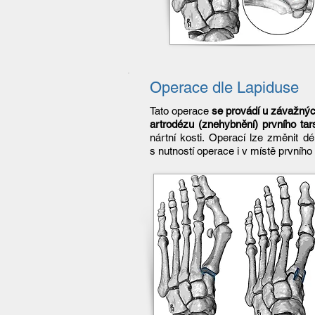
Operace dle Lapiduse
Tato operace
se provádí u závažných
artrodézu (znehybnění) prvního tar
nártní kosti. Operací lze změnit d
s nutností operace i v místě prvníh