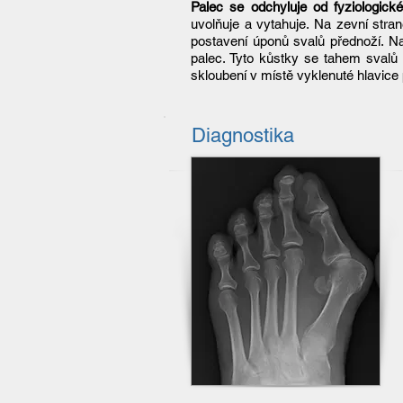
Palec se odchyluje od fyziologic
uvolňuje a vytahuje. Na zevní str
postavení úponů svalů přednoží. 
palec. Tyto kůstky se tahem svalů 
skloubení v místě vyklenuté hlavice p
Diagnostika