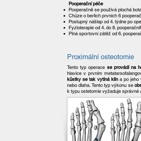
Pooperační péče
Pooperačně se používá plochá bota
Chůze o berlích prvních 6 poopera
Postupný nášlap od 4. týdne po ope
Fyzioterapie od 4. do 8. pooperační
Plná sportovní zátěž od 6. pooper
Proximální osteotomie
Tento typ operace
se provádí na hor
hlavice v prvním metatarsofalango
kůstky se tak vytíná klín
a po jeho 
nebo dlaha. Tento typ výkonu se
ob
k typu ostetomie vyžaduje správné 