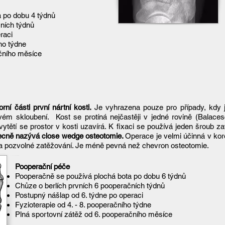
 po dobu 4 týdnů
čních týdnů
raci
ho týdne
ačního měsíce
ní části první nártní kosti.
Je vyhrazena pouze pro případy, kdy 
vém skloubení. Kost se protíná nejčastěji v jedné rovině (Balace
vytětí se prostor v kosti uzavírá. K fixaci se používá jeden šroub 
ecně nazývá close wedge osteotomie.
Operace je velmi účinná v ko
a pozvolné zatěžování. Je méně pevná než chevron osteotomie.​
Pooperační péče
Pooperačně se používá plochá bota po dobu 6 týdnů
Chůze o berlích prvních 6 pooperačních týdnů
Postupný nášlap od 6. týdne po operaci
Fyzioterapie od 4. - 8. pooperačního týdne
Plná sportovní zátěž od 6. pooperačního měsíce