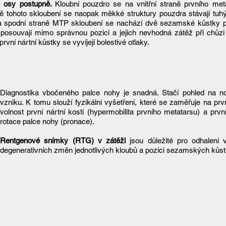
ké osy postupně.
Kloubní pouzdro se na vnitřní straně prvního me
aně tohoto skloubení se naopak měkké struktury pouzdra stávají tu
Na spodní straně MTP skloubení se nachází dvě sezamské kůstky p
posouvají mimo správnou pozici a jejich nevhodná zátěž při chůzi
rvní nártní kůstky se vyvíjejí bolestivé otlaky.
Diagnostika vbočeného palce nohy je snadná. Stačí pohled na nohu
vzniku. K tomu slouží fyzikální vyšetření, které se zaměřuje na pr
volnost první nártní kosti (hypermobilita prvního metatarsu) a prv
rotace palce nohy (pronace).
Rentgenové snímky (RTG) v zátěži
jsou důležité pro odhalení
degenerativních změn jednotlivých kloubů a pozici sezamských ků