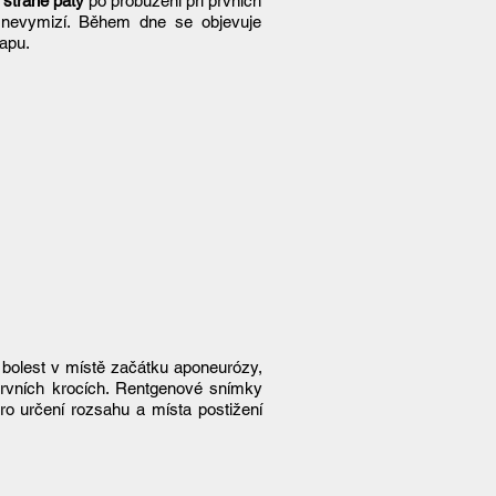
 straně paty
po probuzení při prvních
e nevymizí. Během dne se objevuje
lapu.
 bolest v místě začátku aponeurózy,
i prvních krocích. Rentgenové snímky
ro určení rozsahu a místa postižení