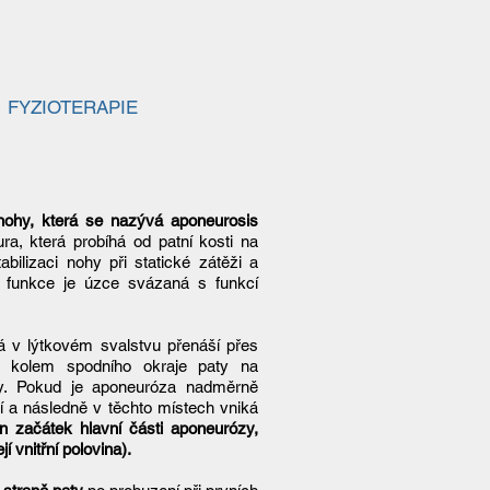
FYZIOTERAPIE
nohy, která se nazývá aponeurosis
a, která probíhá od patní kosti na
abilizaci nohy při statické zátěži a
jí funkce je úzce svázaná s funkcí
á v lýtkovém svalstvu přenáší přes
é kolem spodního okraje paty na
y. Pokud je aponeuróza nadměrně
 a následně v těchto místech vniká
en začátek hlavní části aponeurózy,
í vnitřní polovina).