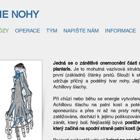
IE NOHY
ÓZY
OPERACE
TÝM
NAPIŠTE NÁM
INFORMACE
Jedná se o zánětlivé onemocnění části 
plantaris.
Je to mohutná vazivová struktur
první (základní) články prstů. Slouží k st
udržuje příčný a podélný tvar nohy. Je
Achillovy šlachy.
Při chůzi nebo běhu se energie vytvořen
Achillovu šlachu na patní kost a pot
aponeurózu a přes ní až na prsty noh
zatěžována, dochází k jejímu poškozování
zánět, který bolí. Nejčastěji bývá
postiž
který začíná na spodní straně patní kosti (jej