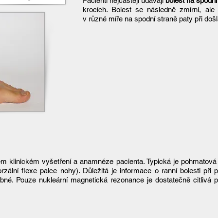
Pacienti nejčastěji udávají
bolest na spodní
krocích. Bolest se následně zmírní, al
v různé míře na spodní straně paty při doš
ém klinickém vyšetření a anamnéze pacienta. Typická je pohmatová
orzální flexe palce nohy). Důležitá je informace o ranní bolesti př
ebné. Pouze nukleární magnetická rezonance je dostatečně citlivá p