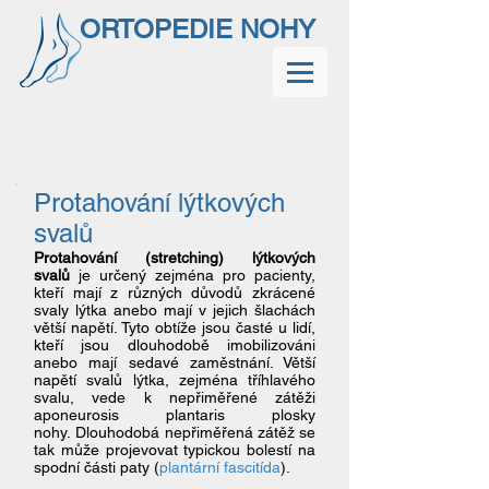
ORTOPEDIE NOHY
Protahování lýtkových
svalů
Protahování (stretching) lýtkových
svalů
je určený zejména pro pacienty,
kteří mají z různých důvodů zkrácené
svaly lýtka anebo mají v jejich šlachách
větší napětí. Tyto obtíže jsou časté u lidí,
kteří jsou dlouhodobě imobilizováni
anebo mají sedavé zaměstnání. Větší
napětí svalů lýtka, zejména tříhlavého
svalu, vede k nepřiměřené zátěži
aponeurosis plantaris plosky
nohy. Dlouhodobá nepřiměřená zátěž se
tak může projevovat typickou bolestí na
spodní části paty (
plantární fascitída
).