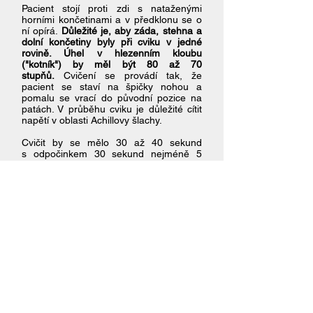
Pacient stojí proti zdi s nataženými
horními končetinami a v předklonu se o
ní opírá.
Důležité je, aby záda, stehna a
dolní končetiny byly při cviku v jedné
rovině. Úhel v hlezenním kloubu
("kotník") by měl být 80 až 70
stupňů.
Cvičení se provádí tak, že
pacient se staví na špičky nohou a
pomalu se vrací do původní pozice na
patách. V průběhu cviku je důležité cítit
napětí v oblasti Achillovy šlachy.
Cvičit by se mělo 30 až 40 sekund
s odpočinkem 30 sekund nejméně 5
minut. Cvik se může provádět i
samostatně pro levou a pravou dolní
končetinu. Počet opakování může být
libovolný a je limitován výdrží pacienta,
ale nic se nemá přehánět. Cvičení by se
mělo provádět každý den. První změny
na lýtkovém svalstvu se projeví za 4 až 6
týdnů.
RTOPEDIE
OHY
© 2016 O
N
.cz